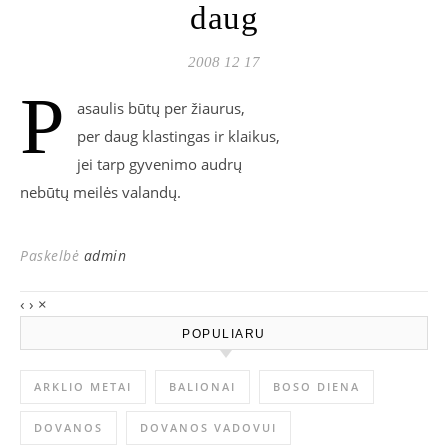
daug
2008 12 17
P
asaulis būtų per žiaurus,
per daug klastingas ir klaikus,
jei tarp gyvenimo audrų
nebūtų meilės valandų.
Paskelbė
admin
‹
›
×
POPULIARU
ARKLIO METAI
BALIONAI
BOSO DIENA
DOVANOS
DOVANOS VADOVUI