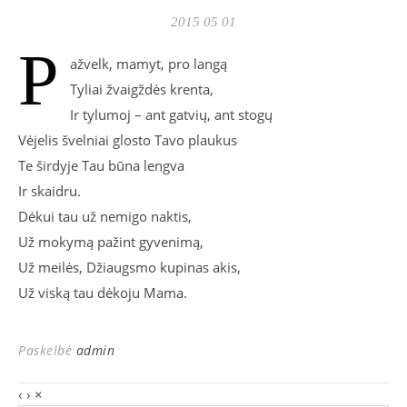
2015 05 01
P
ažvelk, mamyt, pro langą
Tyliai žvaigždės krenta,
Ir tylumoj – ant gatvių, ant stogų
Vėjelis švelniai glosto Tavo plaukus
Te širdyje Tau būna lengva
Ir skaidru.
Dėkui tau už nemigo naktis,
Už mokymą pažint gyvenimą,
Už meilės, Džiaugsmo kupinas akis,
Už viską tau dėkoju Mama.
Paskelbė
admin
‹
›
×