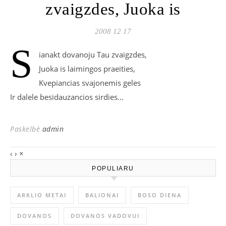
zvaigzdes, Juoka is
2008 12 17
S
ianakt dovanoju Tau zvaigzdes,
Juoka is laimingos praeities,
Kvepiancias svajonemis geles
Ir dalele besidauzancios sirdies…
Paskelbė
admin
‹
›
×
POPULIARU
ARKLIO METAI
BALIONAI
BOSO DIENA
DOVANOS
DOVANOS VADOVUI