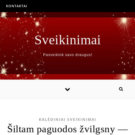
KONTAKTAI
Sveikinimai
Pasveikink savo draugus!
KALĖDINIAI SVEIKINIMAI
Šiltam paguodos žvilgsny —