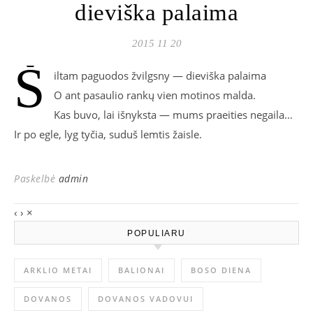
dieviška palaima
2015 11 20
Š
iltam paguodos žvilgsny — dieviška palaima
O ant pasaulio rankų vien motinos malda.
Kas buvo, lai išnyksta — mums praeities negaila…
Ir po egle, lyg tyčia, suduš lemtis žaisle.
Paskelbė
admin
‹
›
×
POPULIARU
ARKLIO METAI
BALIONAI
BOSO DIENA
DOVANOS
DOVANOS VADOVUI