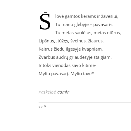
Š
lovė gamtos kerams ir žavesiui,
Tu mano glėbyje – pavasaris.
Tu metas saulėtas, metas niūrus,
Lipšnus, įtūžęs, švelnus, žiaurus.
Kaitrus žiedų ilgesyje kvapniam,
Žvarbus audrų griaudesyje staigiam.
Ir toks vienodas savo kitime-
Myliu pavasarį. Myliu tave*
Paskelbė
admin
‹
›
×