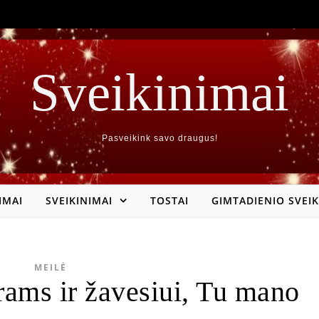
Sveikinimai
Pasveikink savo draugus!
IMAI
SVEIKINIMAI
TOSTAI
GIMTADIENIO SVEIK
MEILĖ
rams ir žavesiui, Tu mano