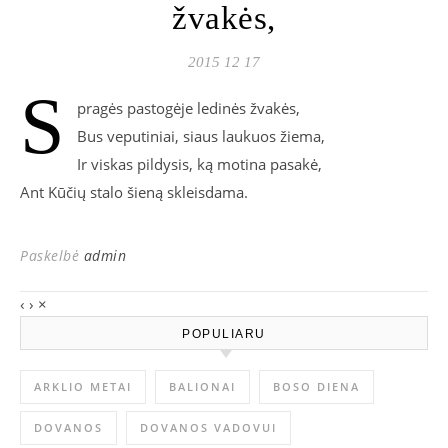
žvakės,
2015 12 17
S
pragės pastogėje ledinės žvakės,
Bus veputiniai, siaus laukuos žiema,
Ir viskas pildysis, ką motina pasakė,
Ant Kūčių stalo šieną skleisdama.
Paskelbė
admin
‹
›
×
POPULIARU
ARKLIO METAI
BALIONAI
BOSO DIENA
DOVANOS
DOVANOS VADOVUI