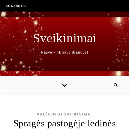
KONTAKTAI
Sveikinimai
Pasveikink savo draugus!
KALĖDINIAI SVEIKINIMAI
Spragės pastogėje ledinės