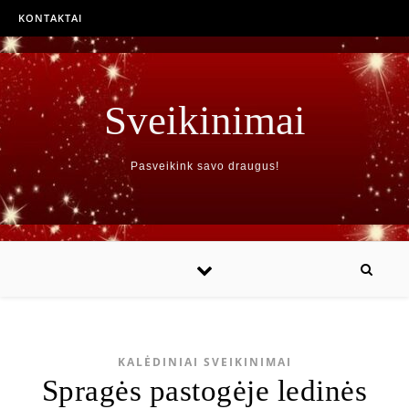
KONTAKTAI
Sveikinimai
Pasveikink savo draugus!
KALĖDINIAI SVEIKINIMAI
Spragės pastogėje ledinės