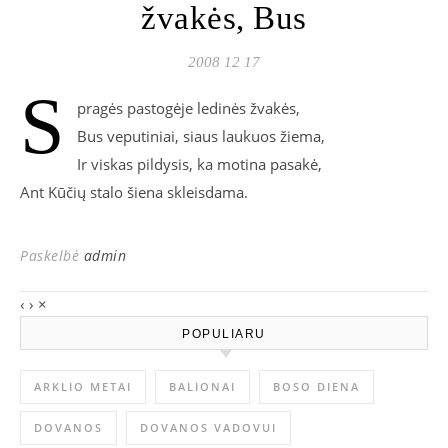
žvakės, Bus
2008 12 17
S
pragės pastogėje ledinės žvakės,
Bus veputiniai, siaus laukuos žiema,
Ir viskas pildysis, ka motina pasakė,
Ant Kūčių stalo šiena skleisdama.
Paskelbė
admin
‹
›
×
POPULIARU
ARKLIO METAI
BALIONAI
BOSO DIENA
DOVANOS
DOVANOS VADOVUI