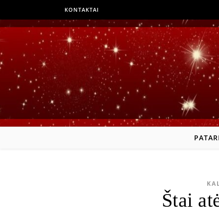
KONTAKTAI
PATAR
KA
Štai at