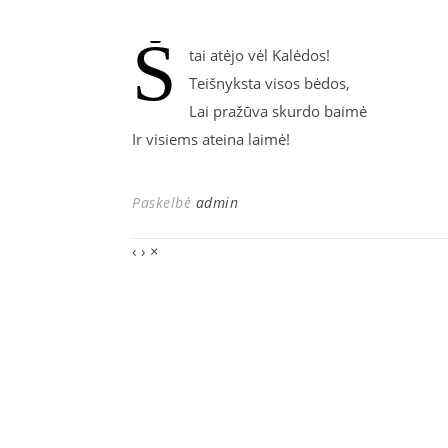
Š
tai atėjo vėl Kalėdos!
Teišnyksta visos bėdos,
Lai pražūva skurdo baimė
Ir visiems ateina laimė!
Paskelbė
admin
‹
›
×