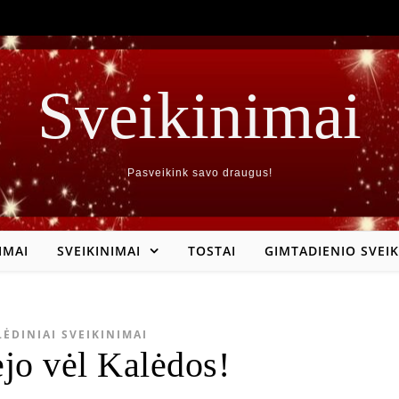
Sveikinimai
Pasveikink savo draugus!
IMAI
SVEIKINIMAI
TOSTAI
GIMTADIENIO SVEIK
LĖDINIAI SVEIKINIMAI
ėjo vėl Kalėdos!