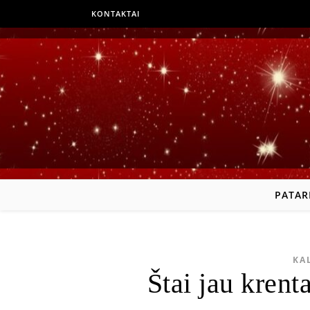
KONTAKTAI
PATAR
KA
Štai jau krent