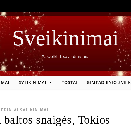
Sveikinimai
Pasveikink savo draugus!
IMAI
SVEIKINIMAI
TOSTAI
GIMTADIENIO SVEIK
LĖDINIAI SVEIKINIMAI
a baltos snaigės, Tokios