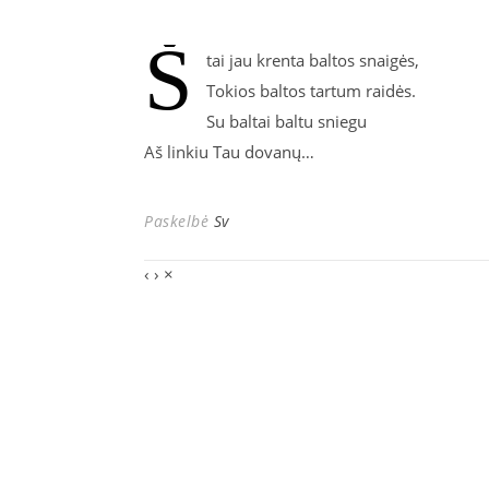
Š
tai jau krenta baltos snaigės,
Tokios baltos tartum raidės.
Su baltai baltu sniegu
Aš linkiu Tau dovanų…
Paskelbė
Sv
‹
›
×