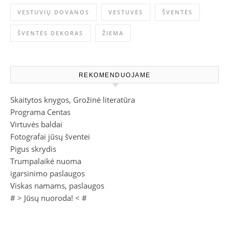
VESTUVIŲ DOVANOS
VESTUVĖS
ŠVENTĖS
ŠVENTĖS DEKORAS
ŽIEMA
REKOMENDUOJAME
Skaitytos knygos, Grožinė literatūra
Programa Centas
Virtuvės baldai
Fotografai jūsų šventei
Pigus skrydis
Trumpalaikė nuoma
igarsinimo paslaugos
Viskas namams, paslaugos
# >
Jūsų nuoroda!
< #