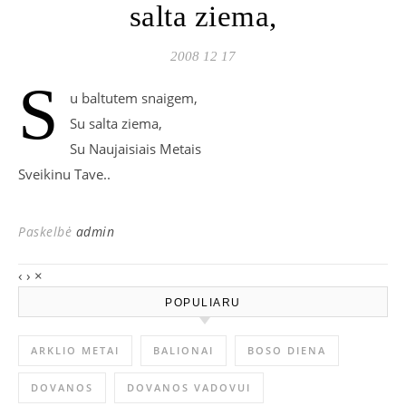
salta ziema,
2008 12 17
S
u baltutem snaigem,
Su salta ziema,
Su Naujaisiais Metais
Sveikinu Tave..
Paskelbė
admin
‹
›
×
POPULIARU
ARKLIO METAI
BALIONAI
BOSO DIENA
DOVANOS
DOVANOS VADOVUI