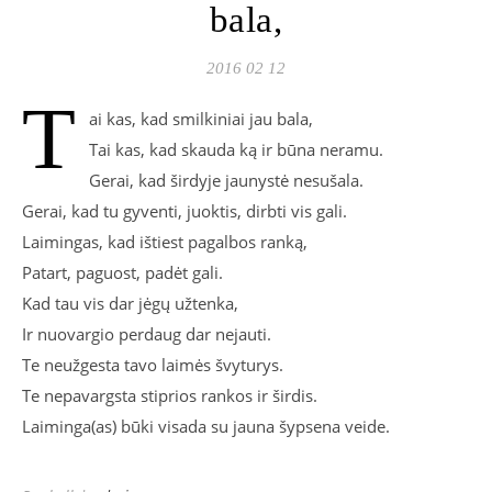
bala,
2016 02 12
T
ai kas, kad smilkiniai jau bala,
Tai kas, kad skauda ką ir būna neramu.
Gerai, kad širdyje jaunystė nesušala.
Gerai, kad tu gyventi, juoktis, dirbti vis gali.
Laimingas, kad ištiest pagalbos ranką,
Patart, paguost, padėt gali.
Kad tau vis dar jėgų užtenka,
Ir nuovargio perdaug dar nejauti.
Te neužgesta tavo laimės švyturys.
Te nepavargsta stiprios rankos ir širdis.
Laiminga(as) būki visada su jauna šypsena veide.