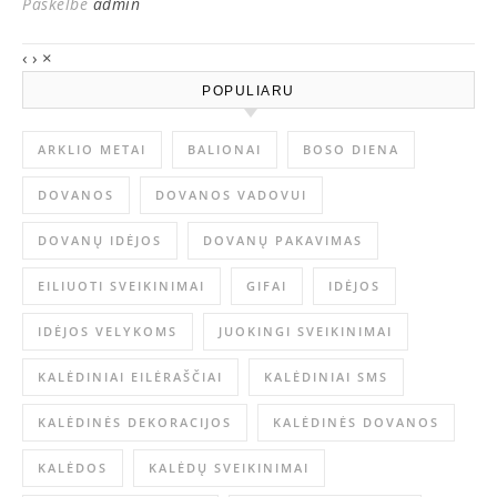
Paskelbė
admin
‹
›
×
POPULIARU
ARKLIO METAI
BALIONAI
BOSO DIENA
DOVANOS
DOVANOS VADOVUI
DOVANŲ IDĖJOS
DOVANŲ PAKAVIMAS
EILIUOTI SVEIKINIMAI
GIFAI
IDĖJOS
IDĖJOS VELYKOMS
JUOKINGI SVEIKINIMAI
KALĖDINIAI EILĖRAŠČIAI
KALĖDINIAI SMS
KALĖDINĖS DEKORACIJOS
KALĖDINĖS DOVANOS
KALĖDOS
KALĖDŲ SVEIKINIMAI