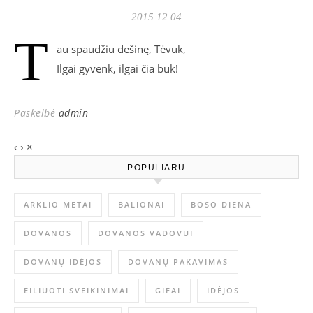
2015 12 04
T
au spaudžiu dešinę, Tėvuk,
Ilgai gyvenk, ilgai čia būk!
Paskelbė
admin
‹
›
×
POPULIARU
ARKLIO METAI
BALIONAI
BOSO DIENA
DOVANOS
DOVANOS VADOVUI
DOVANŲ IDĖJOS
DOVANŲ PAKAVIMAS
EILIUOTI SVEIKINIMAI
GIFAI
IDĖJOS