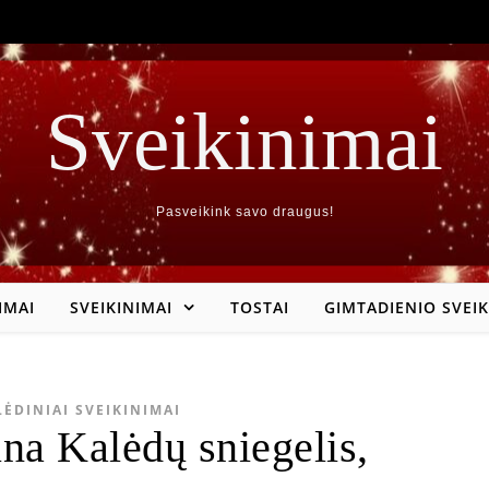
Sveikinimai
Pasveikink savo draugus!
IMAI
SVEIKINIMAI
TOSTAI
GIMTADIENIO SVEIK
LĖDINIAI SVEIKINIMAI
ūna Kalėdų sniegelis,