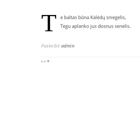
T
e baltas būna Kalėdų sniegelis,
Tegu aplanko jus dosnus senelis.
Paskelbė
admin
‹
›
×