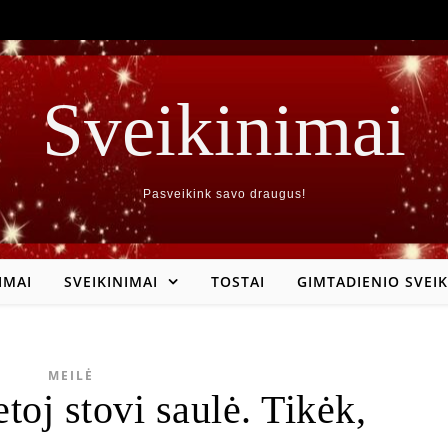
Sveikinimai
Pasveikink savo draugus!
IMAI
SVEIKINIMAI
TOSTAI
GIMTADIENIO SVEIK
MEILĖ
toj stovi saulė. Tikėk,