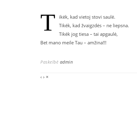
T
ikėk, kad vietoj stovi saulė.
Tikėk, kad žvaigzdės – ne liepsna.
Tikėk jog tiesa – tai apgaulė,
Bet mano meile Tau – amžina!!!
Paskelbė
admin
‹
›
×