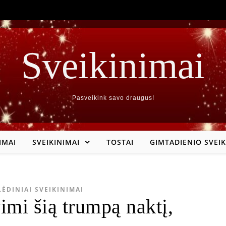
Sveikinimai
Pasveikink savo draugus!
IMAI
SVEIKINIMAI
TOSTAI
GIMTADIENIO SVEIK
LĖDINIAI SVEIKINIMAI
imi šią trumpą naktį,