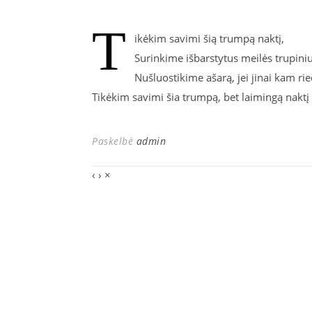
T
ikėkim savimi šią trumpą naktį,
Surinkime išbarstytus meilės trupiniu
Nušluostikime ašarą, jei jinai kam rie
Tikėkim savimi šia trumpą, bet laimingą naktį
Paskelbė
admin
‹
›
×