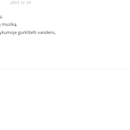
2015 11 19
ų,
ą muziką.
dykumoje gurkštelti vandens,