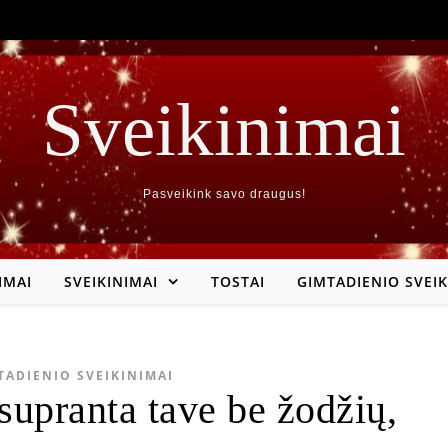
Sveikinimai
Pasveikink savo draugus!
IMAI
SVEIKINIMAI
TOSTAI
GIMTADIENIO SVEIK
TADIENIO SVEIKINIMAI
supranta tave be žodžių,