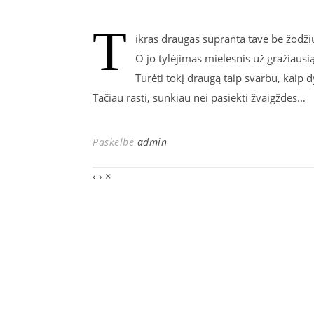
T
ikras draugas supranta tave be žodži
O jo tylėjimas mielesnis už gražiausi
Turėti tokį draugą taip svarbu, kaip 
Tačiau rasti, sunkiau nei pasiekti žvaigždes…
Paskelbė
admin
‹
›
×