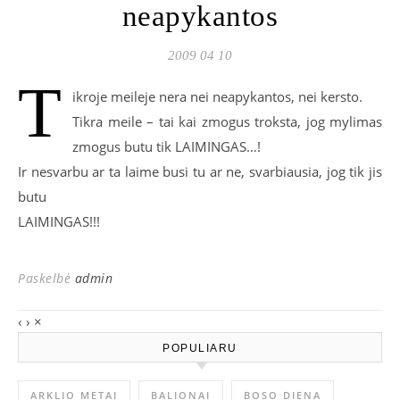
neapykantos
2009 04 10
T
ikroje meileje nera nei neapykantos, nei kersto.
Tikra meile – tai kai zmogus troksta, jog mylimas
zmogus butu tik LAIMINGAS…!
Ir nesvarbu ar ta laime busi tu ar ne, svarbiausia, jog tik jis
butu
LAIMINGAS!!!
Paskelbė
admin
‹
›
×
POPULIARU
ARKLIO METAI
BALIONAI
BOSO DIENA