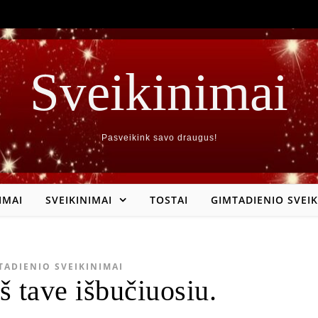
Sveikinimai
Pasveikink savo draugus!
IMAI
SVEIKINIMAI
TOSTAI
GIMTADIENIO SVEIK
TADIENIO SVEIKINIMAI
š tave išbučiuosiu.