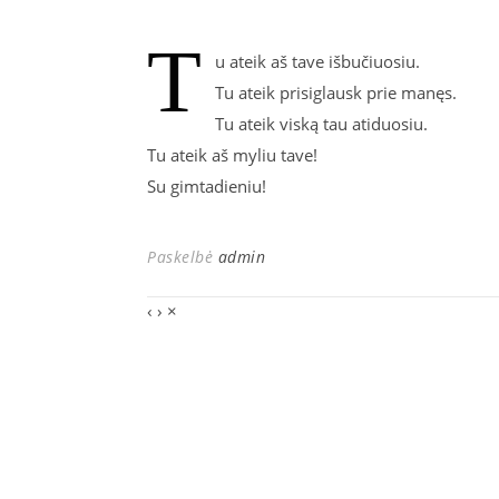
T
u ateik aš tave išbučiuosiu.
Tu ateik prisiglausk prie manęs.
Tu ateik viską tau atiduosiu.
Tu ateik aš myliu tave!
Su gimtadieniu!
Paskelbė
admin
‹
›
×