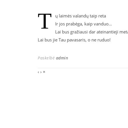
T
ų laimės valandų taip reta
Ir jos prabėga, kaip vanduo…
Lai bus gražiausi dar ateinantieji met
Lai bus jie Tau pavasaris, o ne ruduo!
Paskelbė
admin
‹
›
×