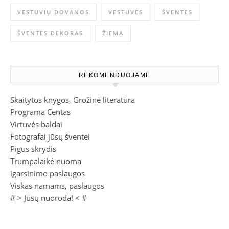
VESTUVIŲ DOVANOS
VESTUVĖS
ŠVENTĖS
ŠVENTĖS DEKORAS
ŽIEMA
REKOMENDUOJAME
Skaitytos knygos, Grožinė literatūra
Programa Centas
Virtuvės baldai
Fotografai jūsų šventei
Pigus skrydis
Trumpalaikė nuoma
igarsinimo paslaugos
Viskas namams, paslaugos
# >
Jūsų nuoroda!
< #