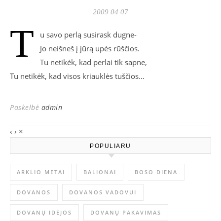
2009 04 07
T
u savo perlą susirask dugne-
Jo neišneš į jūrą upės rūščios.
Tu netikėk, kad perlai tik sapne,
Tu netikėk, kad visos kriauklės tuščios…
Paskelbė
admin
‹
›
×
POPULIARU
ARKLIO METAI
BALIONAI
BOSO DIENA
DOVANOS
DOVANOS VADOVUI
DOVANŲ IDĖJOS
DOVANŲ PAKAVIMAS