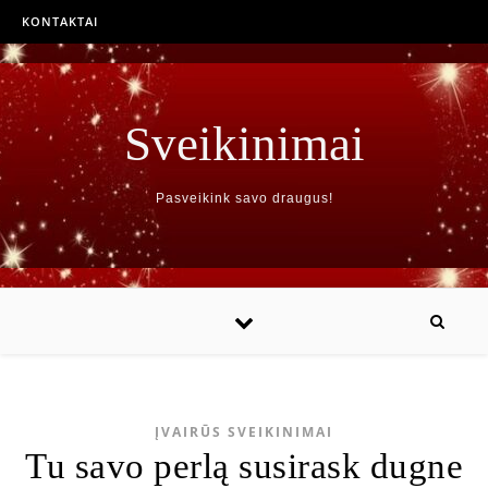
KONTAKTAI
Sveikinimai
Pasveikink savo draugus!
ĮVAIRŪS SVEIKINIMAI
Tu savo perlą susirask dugne