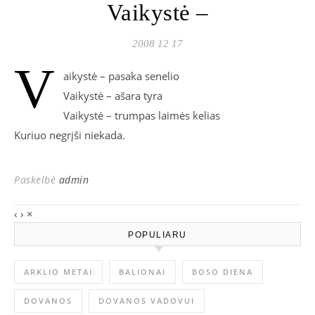
Vaikystė –
2008 12 17
V
aikystė – pasaka senelio
Vaikystė – ašara tyra
Vaikystė – trumpas laimės kelias
Kuriuo negrįši niekada.
Paskelbė
admin
‹
›
×
POPULIARU
ARKLIO METAI
BALIONAI
BOSO DIENA
DOVANOS
DOVANOS VADOVUI