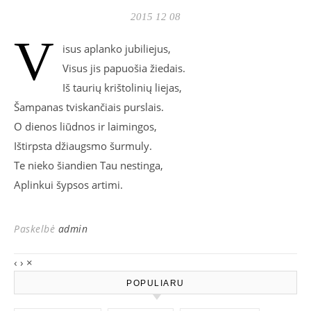
2015 12 08
V
isus aplanko jubiliejus,
Visus jis papuošia žiedais.
Iš taurių krištolinių liejas,
Šampanas tviskančiais purslais.
O dienos liūdnos ir laimingos,
Ištirpsta džiaugsmo šurmuly.
Te nieko šiandien Tau nestinga,
Aplinkui šypsos artimi.
Paskelbė
admin
‹
›
×
POPULIARU