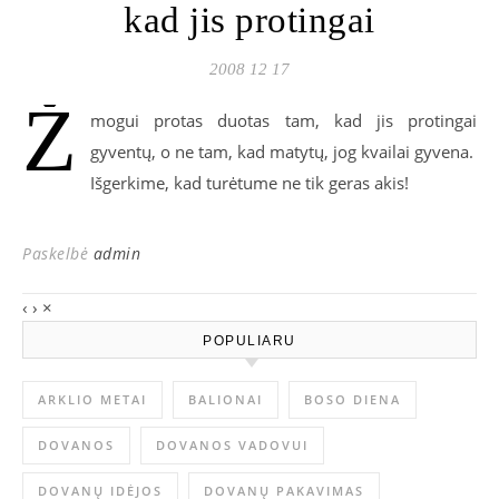
kad jis protingai
2008 12 17
Ž
mogui protas duotas tam, kad jis protingai
gyventų, o ne tam, kad matytų, jog kvailai gyvena.
Išgerkime, kad turėtume ne tik geras akis!
Paskelbė
admin
‹
›
×
POPULIARU
ARKLIO METAI
BALIONAI
BOSO DIENA
DOVANOS
DOVANOS VADOVUI
DOVANŲ IDĖJOS
DOVANŲ PAKAVIMAS