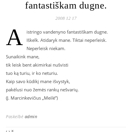
fantastiškam dugne.
2008 12 17
A
istringo vandenyno fantastiškam dugne.
Iškelk. Atidaryk mane. Tiktai neperleisk.
Neperleisk niekam.
Sunaikink mane,
tik leisk bent akimirkai nušvisti
tuo ką turiu, ir ko neturiu.
Kaip savo kūdikį mane išvystyk,
pakėlusi nuo žemės rankų nešvarių.
(J. Marcinkevičius „Meilė”)
Paskelbė
admin
‹
›
×