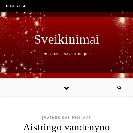
KONTAKTAI
Sveikinimai
Pasveikink savo draugus!
ĮVAIRŪS SVEIKINIMAI
Aistringo vandenyno