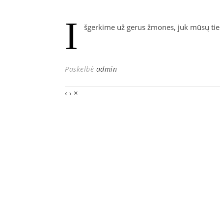
I
šgerkime už gerus žmones, juk mūsų tie
Paskelbė
admin
‹
›
×