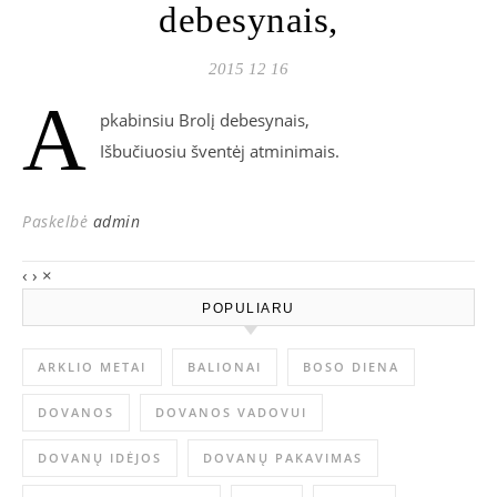
debesynais,
2015 12 16
A
pkabinsiu Brolį debesynais,
Išbučiuosiu šventėj atminimais.
Paskelbė
admin
‹
›
×
POPULIARU
ARKLIO METAI
BALIONAI
BOSO DIENA
DOVANOS
DOVANOS VADOVUI
DOVANŲ IDĖJOS
DOVANŲ PAKAVIMAS