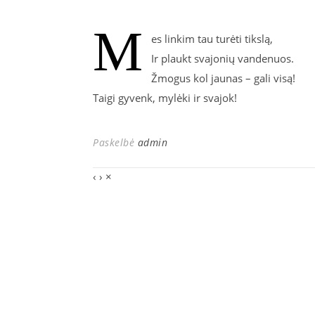
M
es linkim tau turėti tikslą,
Ir plaukt svajonių vandenuos.
Žmogus kol jaunas – gali visą!
Taigi gyvenk, mylėki ir svajok!
Paskelbė
admin
‹
›
×