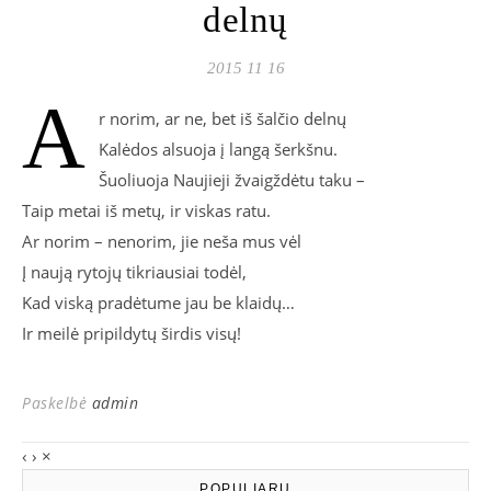
delnų
2015 11 16
A
r norim, ar ne, bet iš šalčio delnų
Kalėdos alsuoja į langą šerkšnu.
Šuoliuoja Naujieji žvaigždėtu taku –
Taip metai iš metų, ir viskas ratu.
Ar norim – nenorim, jie neša mus vėl
Į naują rytojų tikriausiai todėl,
Kad viską pradėtume jau be klaidų…
Ir meilė pripildytų širdis visų!
Paskelbė
admin
‹
›
×
POPULIARU