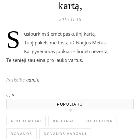
kartą,
2015 11 16
S
usiburkim šiemet paskutinį kartą,
Tuoj pakelsime tostą už Naujus Metus.
Kai gyvenimas juokias – liūdėti neverta,
Te senieji sau eina pro lauko vartus.
Paskelbė
admin
‹
›
×
POPULIARU
ARKLIO METAI
BALIONAI
BOSO DIENA
DOVANOS
DOVANOS VADOVUI