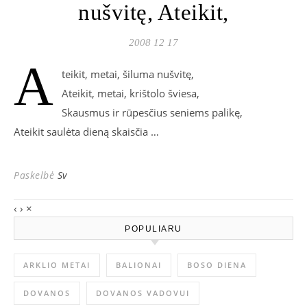
nušvitę, Ateikit,
2008 12 17
A
teikit, metai, šiluma nušvitę,
Ateikit, metai, krištolo šviesa,
Skausmus ir rūpesčius seniems palikę,
Ateikit saulėta dieną skaisčia …
Paskelbė
Sv
‹
›
×
POPULIARU
ARKLIO METAI
BALIONAI
BOSO DIENA
DOVANOS
DOVANOS VADOVUI