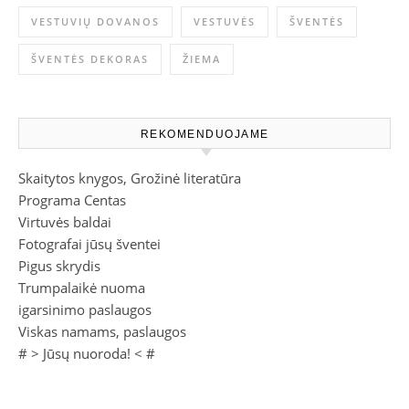
VESTUVIŲ DOVANOS
VESTUVĖS
ŠVENTĖS
ŠVENTĖS DEKORAS
ŽIEMA
REKOMENDUOJAME
Skaitytos knygos, Grožinė literatūra
Programa Centas
Virtuvės baldai
Fotografai jūsų šventei
Pigus skrydis
Trumpalaikė nuoma
igarsinimo paslaugos
Viskas namams, paslaugos
# >
Jūsų nuoroda!
< #