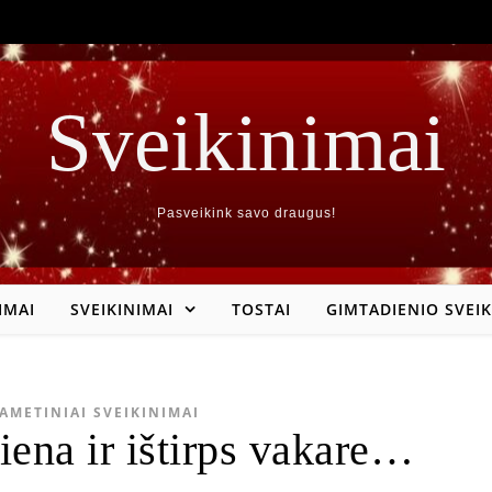
Sveikinimai
Pasveikink savo draugus!
IMAI
SVEIKINIMAI
TOSTAI
GIMTADIENIO SVEIK
AMETINIAI SVEIKINIMAI
iena ir ištirps vakare…