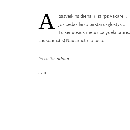
A
tsisveikins diena ir ištirps vakare…
Jos pėdas laiko pirštai užglostys…
Tu senuosius metus palydėki taure
Laukdama(-s) Naujametinio tosto.
Paskelbė
admin
‹
›
×