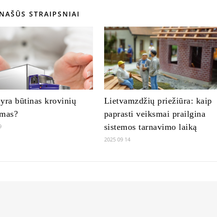
NAŠŪS STRAIPSNIAI
yra būtinas krovinių
Lietvamzdžių priežiūra: kaip
imas?
paprasti veiksmai prailgina
sistemos tarnavimo laiką
9
2025 09 14