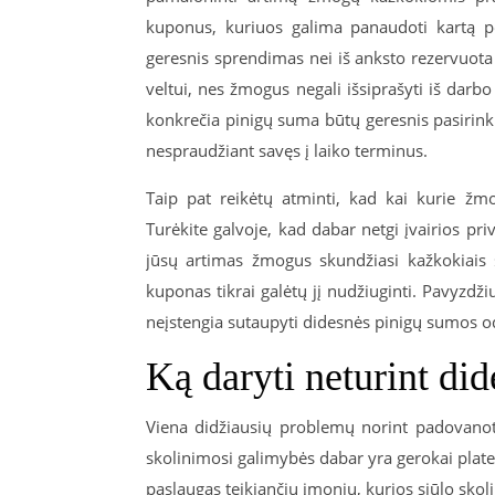
kuponus, kuriuos galima panaudoti kartą pe
geresnis sprendimas nei iš anksto rezervuota 
veltui, nes žmogus negali išsiprašyti iš dar
konkrečia pinigų suma būtų geresnis pasirink
nespraudžiant savęs į laiko terminus.
Taip pat reikėtų atminti, kad kai kurie žm
Turėkite galvoje, kad dabar netgi įvairios pr
jūsų artimas žmogus skundžiasi kažkokiais 
kuponas tikrai galėtų jį nudžiuginti. Pavyzdži
neįstengia sutaupyti didesnės pinigų sumos o
Ką daryti neturint di
Viena didžiausių problemų norint padovanot
skolinimosi galimybės dabar yra gerokai plate
paslaugas teikiančių įmonių, kurios siūlo sko