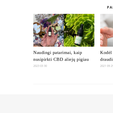
PA
Naudingi patarimai, kaip
Kodėl 
nusipirkti CBD aliejų pigiau
draud
2023 03 30
2021 09 2