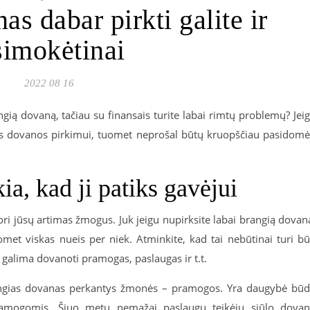
s dabar pirkti galite ir
simokėtinai
2022 08 16
ą dovaną, tačiau su finansais turite labai rimtų problemų? Jei
nos dovanos pirkimui, tuomet neprošal būtų kruopščiau pasidomė
a, kad ji patiks gavėjui
ori jūsų artimas žmogus. Juk jeigu nupirksite labai brangią dovan
uomet viskas nueis per niek. Atminkite, kad tai nebūtinai turi bū
 galima dovanoti pramogas, paslaugas ir t.t.
rangias dovanas perkantys žmonės – pramogos. Yra daugybė bū
amogomis. Šiuo metu nemažai paslaugų teikėjų siūlo dova