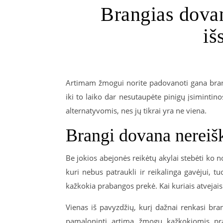
Brangias dovana
iš
Artimam žmogui norite padovanoti gana brangi
iki to laiko dar nesutaupėte pinigų įsiminti
alternatyvomis, nes jų tikrai yra ne viena.
Brangi dovana nereiški
Be jokios abejonės reikėtų akylai stebėti ko n
kuri nebus patraukli ir reikalinga gavėjui, t
kažkokia prabangos prekė. Kai kuriais atvejais
Vienas iš pavyzdžių, kurį dažnai renkasi b
pamaloninti artimą žmogų kažkokiomis pr