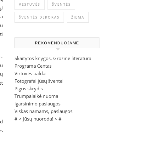
VESTUVĖS
ŠVENTĖS
gi
na
ŠVENTĖS DEKORAS
ŽIEMA
su
ti
REKOMENDUOJAME
s.
Skaitytos knygos, Grožinė literatūra
gu
Programa Centas
Virtuvės baldai
nų
Fotografai jūsų šventei
et
Pigus skrydis
Trumpalaikė nuoma
igarsinimo paslaugos
Viskas namams, paslaugos
# >
Jūsų nuoroda!
< #
ad
es