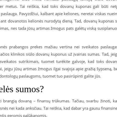
r metus. Tai reiškia, kad toks dovanų kuponas gali būti net
paslauga. Pavyzdžiui, kalbant apie keliones, neretai viskas nuei
bo ant dovanotos kelionės nurodytą dieną. Tad, dovanų kuponas 
imas, nes tada jūsų artimas žmogus pats galėtų viską susiplanuo
onės prabangos prekes mažiau vertina nei sveikatos paslauga
ivačios klinikos siūlo dovanų kuponus už įvairias sumas. Tad, jei
sveikatos sutrikimais, tuomet turėkite galvoje, kad toks dova
ui, jeigu jūsų artimas žmogus ilgai svajoja apie gražią šypseną, b
dontologų paslaugoms, tuomet tuo pasirūpinti galite jūs.
delės sumos?
i brangią dovaną – finansų trūkumas. Tačiau, svarbu žinoti, k
snės nei kada anksčiau. Tai reiškia, kad dabar yra gausu finansin
lintis geromis palūkanomis.