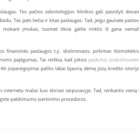
slaugas. Tos pačios odontologijos klinikos gali pasiūlyti dova
ūdu. Tas pats liečia ir kitas paslaugas. Tad, jeigu gaunate pasto
 mokant įmokas, tuomet tikrai galite rinktis iš gana nema
s finansinės paslaugos t.y. skolinimasis, pirkimas išsimokėtin
nsinis pajėgumas. Tai reiškia, kad jokios
paskolos įsiskolinusie
ti įsipareigojimai paliko labai bjaurią dėmę jūsų kredito istorij
 internetu mažai kuo skiriasi tarpusavyje. Tad, renkantis vieną 
ngsite patikimumo įvertinimo procedūros.