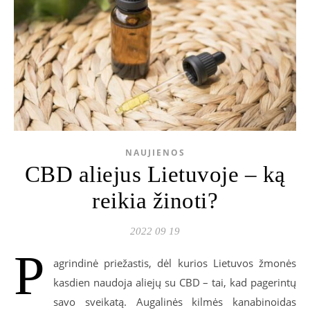
NAUJIENOS
CBD aliejus Lietuvoje – ką
reikia žinoti?
2022 09 19
P
agrindinė priežastis, dėl kurios Lietuvos žmonės
kasdien naudoja aliejų su CBD – tai, kad pagerintų
savo sveikatą. Augalinės kilmės kanabinoidas