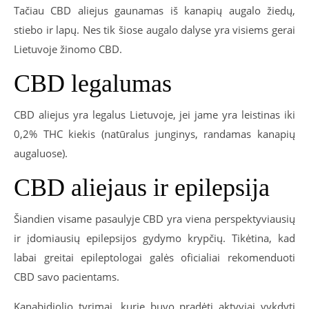
Tačiau CBD aliejus gaunamas iš kanapių augalo žiedų,
stiebo ir lapų. Nes tik šiose augalo dalyse yra visiems gerai
Lietuvoje žinomo CBD.
CBD legalumas
CBD aliejus yra legalus Lietuvoje, jei jame yra leistinas iki
0,2% THC kiekis (natūralus junginys, randamas kanapių
augaluose).
CBD aliejaus ir epilepsija
Šiandien visame pasaulyje CBD yra viena perspektyviausių
ir įdomiausių epilepsijos gydymo krypčių. Tikėtina, kad
labai greitai epileptologai galės oficialiai rekomenduoti
CBD savo pacientams.
Kanabidiolio tyrimai, kurie buvo pradėti aktyviai vykdyti