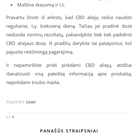
Malšina skausmą ir t.t.
Pravartu žinoti iš anksto, kad CBD aliejų reikia naudoti
reguliariai, t.y. kiekvieną dieną. Tačiau jei pradinė dozė
neduoda norimų rezultatų, pabandykite šiek tiek padidinti
CBD aliejaus dozę. Iš pradžių darykite tai palaipsniui, kol
pajusite reikšmingą pagerėjimą.
Ir nepamirškite prieš pirkdami CBD aliejų, atidžiai
išanalizuoti visą pateiktą informaciją apie produktą,
nepirkdami triušio maiše.
Paskelbė
zawe
‹
›
×
PANAŠŪS STRAIPSNIAI