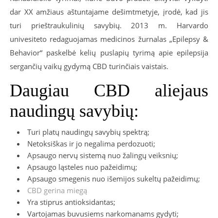
dar XX amžiaus aštuntajame dešimtmetyje, įrodė, kad jis
turi prieštraukulinių savybių. 2013 m. Harvardo
univesiteto redaguojamas medicinos žurnalas „Epilepsy &
Behavior“ paskelbė kelių puslapių tyrimą apie epilepsija
sergančių vaikų gydymą CBD turinčiais vaistais.
Daugiau CBD aliejaus
naudingų savybių:
Turi platų naudingų savybių spektrą;
Netoksiškas ir jo negalima perdozuoti;
Apsaugo nervų sistemą nuo žalingų veiksnių;
Apsaugo ląsteles nuo pažeidimų;
Apsaugo smegenis nuo išemijos sukeltų pažeidimų;
CBD gerina miegą
Yra stiprus antioksidantas;
Vartojamas buvusiems narkomanams gydyti;