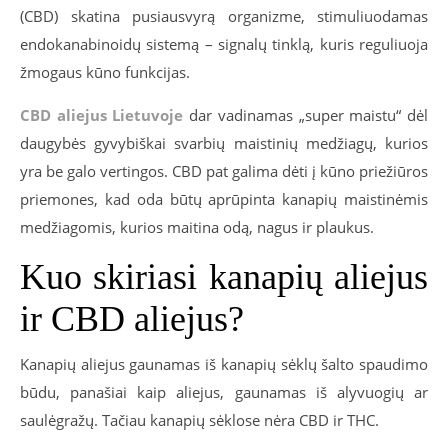
(CBD) skatina pusiausvyrą organizme, stimuliuodamas
endokanabinoidų sistemą – signalų tinklą, kuris reguliuoja
žmogaus kūno funkcijas.
CBD aliejus Lietuvoje
dar vadinamas „super maistu“ dėl
daugybės gyvybiškai svarbių maistinių medžiagų, kurios
yra be galo vertingos. CBD pat galima dėti į kūno priežiūros
priemones, kad oda būtų aprūpinta kanapių maistinėmis
medžiagomis, kurios maitina odą, nagus ir plaukus.
Kuo skiriasi kanapių aliejus
ir CBD aliejus?
Kanapių aliejus gaunamas iš kanapių sėklų šalto spaudimo
būdu, panašiai kaip aliejus, gaunamas iš alyvuogių ar
saulėgražų. Tačiau kanapių sėklose nėra CBD ir THC.