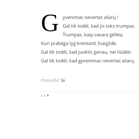
G
yvenimas nevertas ašarų !
Gal tik todėl, kad jis toks trumpas.
Trumpas, kaip vasara gėlėta,
Kuri prabėga lyg krentanti žvaigždė.
Gal tik todėl, kad juoktis geriau, nei liūdėti.
Gal tik todėl, kad gyvenimas nevertas ašarų.
Paskelbė
Sv
‹
›
×