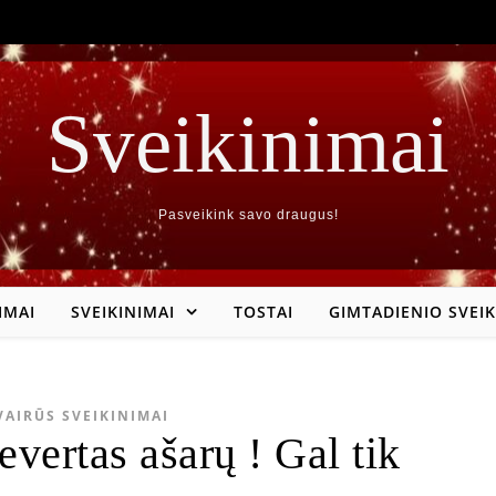
Sveikinimai
Pasveikink savo draugus!
IMAI
SVEIKINIMAI
TOSTAI
GIMTADIENIO SVEIK
VAIRŪS SVEIKINIMAI
vertas ašarų ! Gal tik