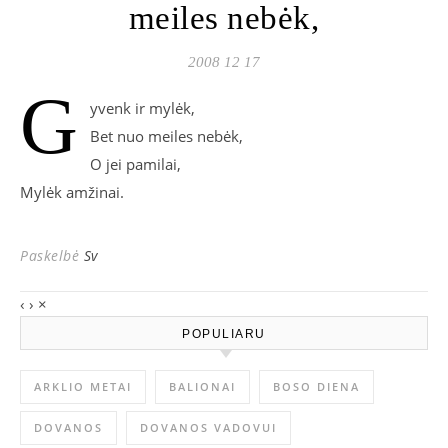
meiles nebėk,
2008 12 17
G
yvenk ir mylėk,
Bet nuo meiles nebėk,
O jei pamilai,
Mylėk amžinai.
Paskelbė
Sv
‹
›
×
POPULIARU
ARKLIO METAI
BALIONAI
BOSO DIENA
DOVANOS
DOVANOS VADOVUI