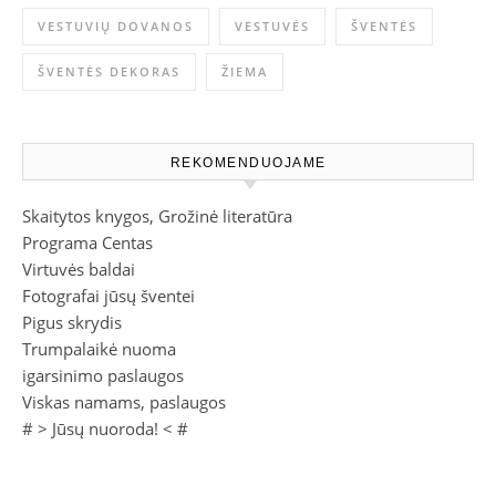
VESTUVIŲ DOVANOS
VESTUVĖS
ŠVENTĖS
ŠVENTĖS DEKORAS
ŽIEMA
REKOMENDUOJAME
Skaitytos knygos, Grožinė literatūra
Programa Centas
Virtuvės baldai
Fotografai jūsų šventei
Pigus skrydis
Trumpalaikė nuoma
igarsinimo paslaugos
Viskas namams, paslaugos
# >
Jūsų nuoroda!
< #