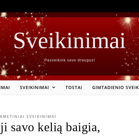
Sveikinimai
Pasveikink savo draugus!
IMAI
SVEIKINIMAI
TOSTAI
GIMTADIENIO SVEIK
AMETINIAI SVEIKINIMAI
eji savo kelią baigia,