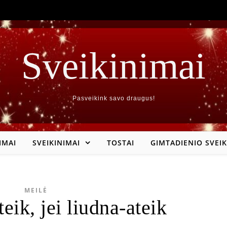
Sveikinimai
Pasveikink savo draugus!
IMAI
SVEIKINIMAI
TOSTAI
GIMTADIENIO SVEIK
MEILĖ
ateik, jei liudna-ateik