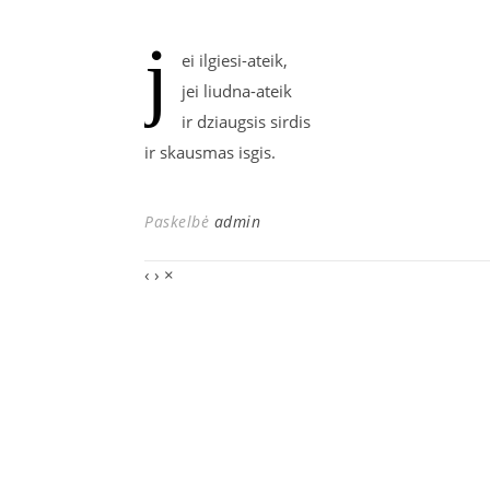
j
ei ilgiesi-ateik,
jei liudna-ateik
ir dziaugsis sirdis
ir skausmas isgis.
Paskelbė
admin
‹
›
×