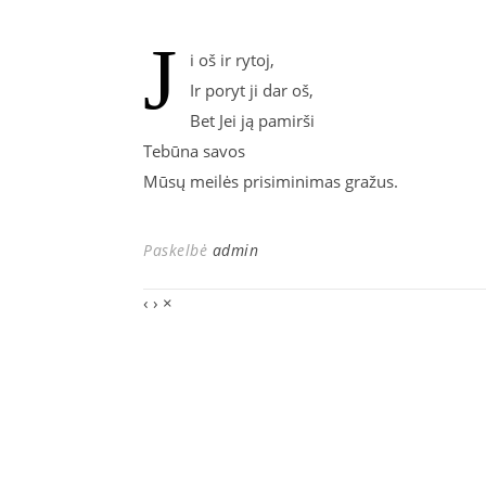
J
i oš ir rytoj,
Ir poryt ji dar oš,
Bet Jei ją pamirši
Tebūna savos
Mūsų meilės prisiminimas gražus.
Paskelbė
admin
‹
›
×