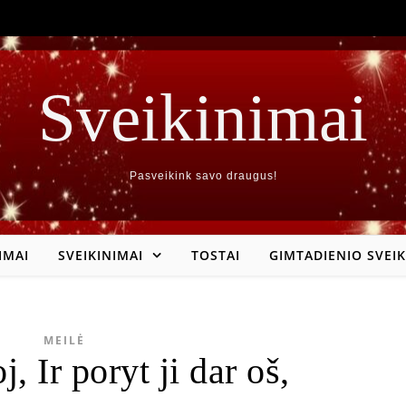
Sveikinimai
Pasveikink savo draugus!
IMAI
SVEIKINIMAI
TOSTAI
GIMTADIENIO SVEIK
MEILĖ
oj, Ir poryt ji dar oš,