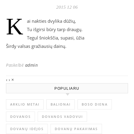
2015 12 06
K
ai nakties dvylika dūžių,
Tu išgirsi būry tarp draugų.
Tegul šniokščia, supasi, ūžia
Širdy valsas gražiausių dainų.
Paskelbė
admin
‹
›
×
POPULIARU
ARKLIO METAI
BALIONAI
BOSO DIENA
DOVANOS
DOVANOS VADOVUI
DOVANŲ IDĖJOS
DOVANŲ PAKAVIMAS