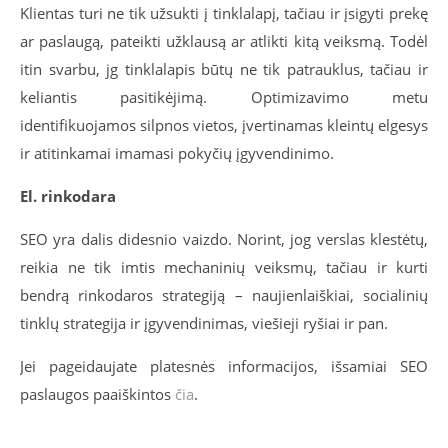
Klientas turi ne tik užsukti į tinklalapį, tačiau ir įsigyti prekę
ar paslaugą, pateikti užklausą ar atlikti kitą veiksmą. Todėl
itin svarbu, jg tinklalapis būtų ne tik patrauklus, tačiau ir
keliantis pasitikėjimą. Optimizavimo metu
identifikuojamos silpnos vietos, įvertinamas kleintų elgesys
ir atitinkamai imamasi pokyčių įgyvendinimo.
El. rinkodara
SEO yra dalis didesnio vaizdo. Norint, jog verslas klestėtų,
reikia ne tik imtis mechaninių veiksmų, tačiau ir kurti
bendrą rinkodaros strategiją – naujienlaiškiai, socialinių
tinklų strategija ir įgyvendinimas, viešieji ryšiai ir pan.
Jei pageidaujate platesnės informacijos, išsamiai SEO
paslaugos paaiškintos
čia
.