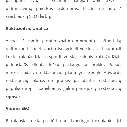
paslapties šydą ir sužinoti daugiau apie SEO –
optimizavimą paieškos sistemoms. Pradėsime nuo 7
svarbiausių SEO darbų.
Raktažodžių analizė
Vienas iš esminių optimizavimo momentų – žinoti ką
optimizuoti Todėl svarbu išnagrinėti veiklos sritį, suprasti
kokie raktažodžiai atspindi verslą, kokiais raktažodžiais
potencialūs klientai ieško paslaugų ar prekių. Puikus
įrankis sudaryti raktažodžių planą yra Google Adwords
raktažodžių planavimo įrankis parodantis raktažodžių
populiarumą ir pateikiantis galimų susijusių raktažodžių
sąrašus.
Vidinis SEO
Pirmiausia reikia pradėti nuo tvarkingo tinklalapio. Jei