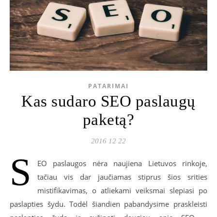
PATARIMAI
Kas sudaro SEO paslaugų
paketą?
2016 12 22
S
EO paslaugos nėra naujiena Lietuvos rinkoje,
tačiau vis dar jaučiamas stiprus šios srities
mistifikavimas, o atliekami veiksmai slepiasi po
paslapties šydu. Todėl šiandien pabandysime praskleisti