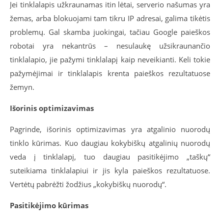
Jei tinklalapis užkraunamas itin lėtai, serverio našumas yra
žemas, arba blokuojami tam tikru IP adresai, galima tikėtis
problemų. Gal skamba juokingai, tačiau Google paieškos
robotai yra nekantrūs – nesulaukę užsikraunančio
tinklalapio, jie pažymi tinklalapį kaip neveikianti. Keli tokie
pažymėjimai ir tinklalapis krenta paieškos rezultatuose
žemyn.
Išorinis optimizavimas
Pagrinde, išorinis optimizavimas yra atgalinio nuorodų
tinklo kūrimas. Kuo daugiau kokybiškų atgalinių nuorodų
veda į tinklalapį, tuo daugiau pasitikėjimo „taškų“
suteikiama tinklalapiui ir jis kyla paieškos rezultatuose.
Vertėtų pabrėžti žodžius „kokybiškų nuorodų“.
Pasitikėjimo kūrimas