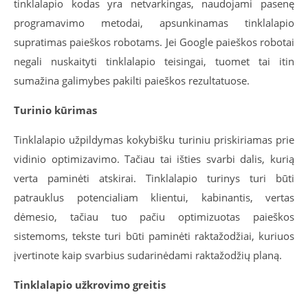
tinklalapio kodas yra netvarkingas, naudojami pasenę
programavimo metodai, apsunkinamas tinklalapio
supratimas paieškos robotams. Jei Google paieškos robotai
negali nuskaityti tinklalapio teisingai, tuomet tai itin
sumažina galimybes pakilti paieškos rezultatuose.
Turinio kūrimas
Tinklalapio užpildymas kokybišku turiniu priskiriamas prie
vidinio optimizavimo. Tačiau tai išties svarbi dalis, kurią
verta paminėti atskirai. Tinklalapio turinys turi būti
patrauklus potencialiam klientui, kabinantis, vertas
dėmesio, tačiau tuo pačiu optimizuotas paieškos
sistemoms, tekste turi būti paminėti raktažodžiai, kuriuos
įvertinote kaip svarbius sudarinėdami raktažodžių planą.
Tinklalapio užkrovimo greitis