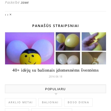
Paskelbė
zawe
‹
›
×
PANAŠŪS STRAIPSNIAI
40+ idėjų su balionais įdomesnėms šventėms
2016 06 18
POPULIARU
ARKLIO METAI
BALIONAI
BOSO DIENA