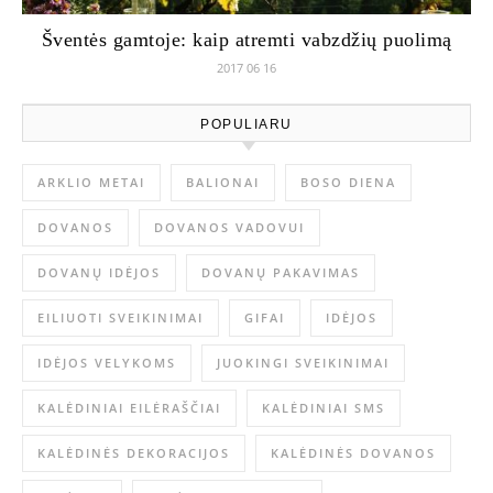
Šventės gamtoje: kaip atremti vabzdžių puolimą
2017 06 16
POPULIARU
ARKLIO METAI
BALIONAI
BOSO DIENA
DOVANOS
DOVANOS VADOVUI
DOVANŲ IDĖJOS
DOVANŲ PAKAVIMAS
EILIUOTI SVEIKINIMAI
GIFAI
IDĖJOS
IDĖJOS VELYKOMS
JUOKINGI SVEIKINIMAI
KALĖDINIAI EILĖRAŠČIAI
KALĖDINIAI SMS
KALĖDINĖS DEKORACIJOS
KALĖDINĖS DOVANOS