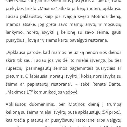
savo vaikais ir gamina šventinius pusryčius ar pietus, rodo
prekybos tinklo „Maxima“ atlikta pirkėjų moterų apklausa.
Tačiau paklaustos, kaip jos svajoja švęsti Motinos dieną,
mamos atsakė, jog greta savo mamų, anytų ir močiučių
lankymo, norėtų išvykti į kelionę su savo šeima, gauti
pusryčius į lovą ar visiems kartu pavalgyti restorane.
„Apklausa parodė, kad mamos nė už ką nenori šios dienos
skirti tik sau. Tačiau jos vis dėl to mielai išvengtų buities
rūpesčių, pasimėgautų šeimos pagamintais pusryčiais ar
pietumis. O labiausiai norėtų išvykti į kokią nors išvyką su
šeima ar papietautų restorane“, – sakė Renata Dantė,
„Maximos LT“ komunikacijos vadovė.
Apklausos duomenimis, per Motinos dieną į trumpą
kelionę su šeima mielai išvyktų pusė apklaustųjų (54 proc.),
kas trečia pietautų ar pusryčiautų restorane arba valgytų