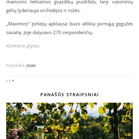
mamoms teikiamos gvazdikų puokštės, tarp vazoninių
gėlių lyderiauja orchidėjos ir rožės.
„Maximos“ pirkėjų apklausa buvo atlikta pirmąją gegužės
savaitę. Joje dalyvavo 270 respondenčių.
Klinkerio plytos
Paskelbė
zawe
‹
›
×
PANAŠŪS STRAIPSNIAI