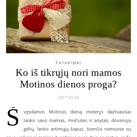
PATARIMAI
Ko iš tikrųjų nori mamos
Motinos dienos proga?
2017 05 01
Š
vęsdamos Motinos dieną moterys dažniausiai
lanko savo mamas, močiutes ir anytas, dovanoja
gėlių, lanko artimųjų kapus, švenčia namuose su