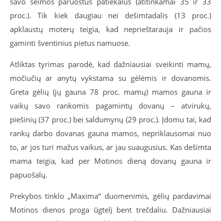
savo šeimos paruoštus patiekalus (atitinkamai 35 ir 33
proc.). Tik kiek daugiau nei dešimtadalis (13 proc.)
apklaustų moterų teigia, kad neprieštarauja ir pačios
gaminti šventinius pietus namuose.
Atliktas tyrimas parodė, kad dažniausiai sveikinti mamų,
močiučių ar anytų vykstama su gėlėmis ir dovanomis.
Greta gėlių (jų gauna 78 proc. mamų) mamos gauna ir
vaikų savo rankomis pagamintų dovanų – atvirukų,
piešinių (37 proc.) bei saldumynų (29 proc.). Įdomu tai, kad
rankų darbo dovanas gauna mamos, nepriklausomai nuo
to, ar jos turi mažus vaikus, ar jau suaugusius. Kas dešimta
mama teigia, kad per Motinos dieną dovanų gauna ir
papuošalų.
Prekybos tinklo „Maxima“ duomenimis, gėlių pardavimai
Motinos dienos proga ūgtelį bent trečdaliu. Dažniausiai