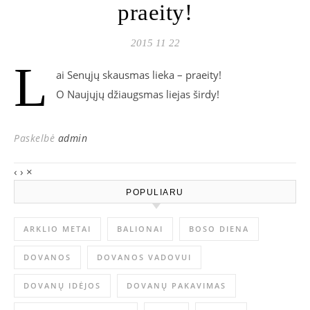
praeity!
2015 11 22
L
ai Senųjų skausmas lieka – praeity!
O Naujųjų džiaugsmas liejas širdy!
Paskelbė
admin
‹
›
×
POPULIARU
ARKLIO METAI
BALIONAI
BOSO DIENA
DOVANOS
DOVANOS VADOVUI
DOVANŲ IDĖJOS
DOVANŲ PAKAVIMAS