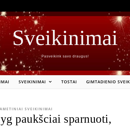
Sveikinimai
Pasveikink savo draugus!
IMAI
SVEIKINIMAI
TOSTAI
GIMTADIENIO SVEIK
AMETINIAI SVEIKINIMAI
lyg paukšciai sparnuoti,