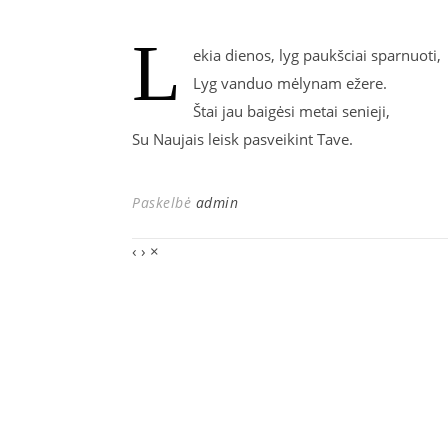
L
ekia dienos, lyg paukšciai sparnuoti,
Lyg vanduo mėlynam ežere.
Štai jau baigėsi metai senieji,
Su Naujais leisk pasveikint Tave.
Paskelbė
admin
‹
›
×