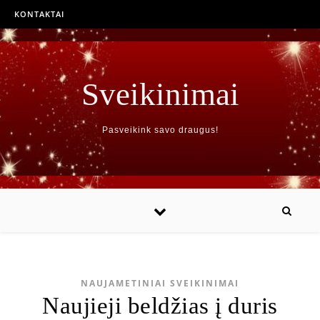
KONTAKTAI
Sveikinimai
Pasveikink savo draugus!
NAUJAMETINIAI SVEIKINIMAI
Naujieji beldžias į duris