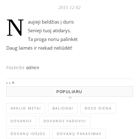
2015 12 02
N
aujieji beldžias į duris
Senieji tuoj atidarys.
Ta proga noriu palinkėt
Daug laimės ir niekad neliūdėt!
Paskelbė
admin
‹
›
×
POPULIARU
ARKLIO METAI
BALIONAI
BOSO DIENA
DOVANOS
DOVANOS VADOVUI
DOVANŲ IDĖJOS
DOVANŲ PAKAVIMAS