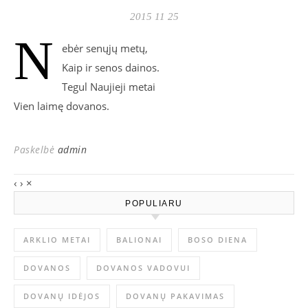
2015 11 25
N
ebėr senųjų metų,
Kaip ir senos dainos.
Tegul Naujieji metai
Vien laimę dovanos.
Paskelbė
admin
‹
›
×
POPULIARU
ARKLIO METAI
BALIONAI
BOSO DIENA
DOVANOS
DOVANOS VADOVUI
DOVANŲ IDĖJOS
DOVANŲ PAKAVIMAS