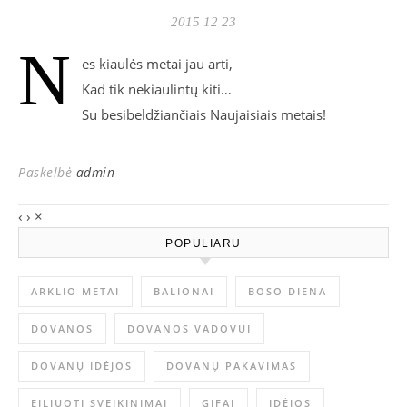
2015 12 23
N
es kiaulės metai jau arti,
Kad tik nekiaulintų kiti…
Su besibeldžiančiais Naujaisiais metais!
Paskelbė
admin
‹
›
×
POPULIARU
ARKLIO METAI
BALIONAI
BOSO DIENA
DOVANOS
DOVANOS VADOVUI
DOVANŲ IDĖJOS
DOVANŲ PAKAVIMAS
EILIUOTI SVEIKINIMAI
GIFAI
IDĖJOS