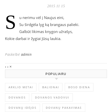
2015 11 15
S
u nerimu vėl į Naujus eini,
Su širdgėla lyg ką brangaus palieki.
Galbūt likimas knygon užrašys,
Kokie darbai ir žygiai Jūsų laukia.
Paskelbė
admin
‹
›
×
POPULIARU
ARKLIO METAI
BALIONAI
BOSO DIENA
DOVANOS
DOVANOS VADOVUI
DOVANŲ IDĖJOS
DOVANŲ PAKAVIMAS