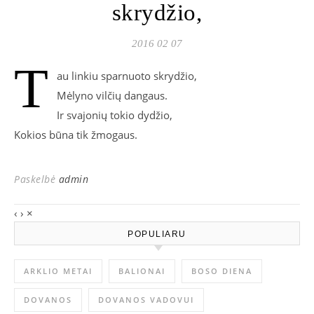
skrydžio,
2016 02 07
T
au linkiu sparnuoto skrydžio,
Mėlyno vilčių dangaus.
Ir svajonių tokio dydžio,
Kokios būna tik žmogaus.
Paskelbė
admin
‹
›
×
POPULIARU
ARKLIO METAI
BALIONAI
BOSO DIENA
DOVANOS
DOVANOS VADOVUI