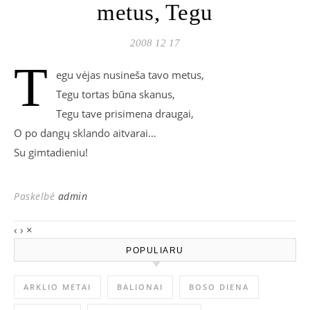
metus, Tegu
2008 12 17
T
egu vėjas nusineša tavo metus,
Tegu tortas būna skanus,
Tegu tave prisimena draugai,
O po dangų sklando aitvarai…
Su gimtadieniu!
Paskelbė
admin
‹
›
×
POPULIARU
ARKLIO METAI
BALIONAI
BOSO DIENA